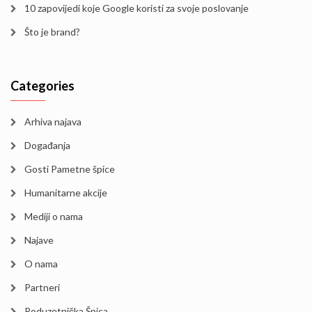
10 zapovijedi koje Google koristi za svoje poslovanje
Što je brand?
Categories
Arhiva najava
Događanja
Gosti Pametne špice
Humanitarne akcije
Mediji o nama
Najave
O nama
Partneri
Poduzetnička Špica