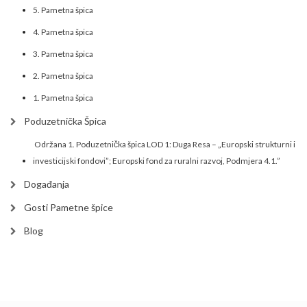
5. Pametna špica
4. Pametna špica
3. Pametna špica
2. Pametna špica
1. Pametna špica
Poduzetnička Špica
Održana 1. Poduzetnička špica LOD 1: Duga Resa – „Europski strukturni i
investicijski fondovi”; Europski fond za ruralni razvoj, Podmjera 4.1.”
Događanja
Gosti Pametne špice
Blog