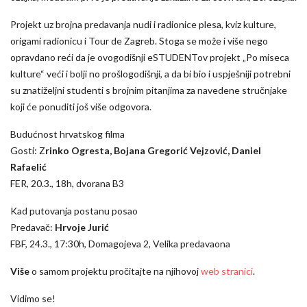
Projekt uz brojna predavanja nudi i radionice plesa, kviz kulture,
origami radionicu i Tour de Zagreb. Stoga se može i više nego
opravdano reći da je ovogodišnji eSTUDENTov projekt „Po miseca
kulture“ veći i bolji no prošlogodišnji, a da bi bio i uspješniji potrebni
su znatiželjni studenti s brojnim pitanjima za navedene stručnjake
koji će ponuditi još više odgovora.
Budućnost hrvatskog filma
Gosti: Z
rinko Ogresta, Bojana Gregorić Vejzović, Daniel
Rafaelić
FER, 20.3., 18h, dvorana B3
Kad putovanja postanu posao
Predavač:
Hrvoje Jurić
FBF, 24.3., 17:30h, Domagojeva 2, Velika predavaona
Više
o samom projektu pročitajte na njihovoj
web stranici
.
Vidimo se!