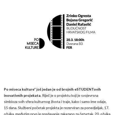
Po miseca kulture“ još jedan je od brojnih eSTUDENTovih
inovativnih projekata
. Riječ je o projektu koji je svojevrsna
simbioza svih sfera kulturnog života i traje, kako i samo ime odaje,
15 dana. Službeni početak projekta je rezerviran za ponedjeljak, 17.
ožujka, međutim prvo je predavanje zakazano za četvrtak, 20. ožujka.