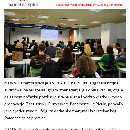
Naša 9. Pametna špica je
16.11.2013
. na VERN-u ugostila brojne
sudionike, paneliste ali i gosta iznenađenja, g.
Tonina Piculu
, koji je
na samom početku pozdravio sve prisutne i održao kratko uvodno
predavanje. Zastupnik u Europskom Parlamentu, g.Picula, pohvalio
je inicijativu mladih i želju za dodatnim znanjima i iskustvima koju
Pametna špica promiče.
TEMA:
Znanjem do osobne konkurentnosti na globalnom tržištu