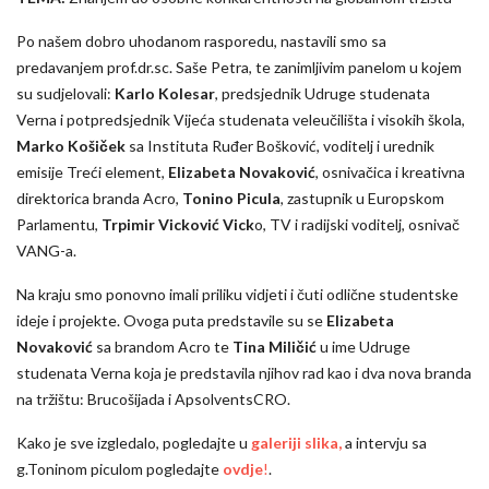
Po našem dobro uhodanom rasporedu, nastavili smo sa
predavanjem prof.dr.sc. Saše Petra, te zanimljivim panelom u kojem
su sudjelovali:
Karlo Kolesar
, predsjednik Udruge studenata
Verna i potpredsjednik Vijeća studenata veleučilišta i visokih škola,
Marko Košiček
sa Instituta Ruđer Bošković, voditelj i urednik
emisije Treći element,
Elizabeta Novaković
, osnivačica i kreativna
direktorica branda Acro,
Tonino Picula
, zastupnik u Europskom
Parlamentu,
Trpimir Vicković Vick
o, TV i radijski voditelj, osnivač
VANG-a.
Na kraju smo ponovno imali priliku vidjeti i čuti odlične studentske
ideje i projekte. Ovoga puta predstavile su se
Elizabeta
Novaković
sa brandom Acro te
Tina Miličić
u ime Udruge
studenata Verna koja je predstavila njihov rad kao i dva nova branda
na tržištu: Brucošijada i ApsolventsCRO.
Kako je sve izgledalo, pogledajte u
galeriji slika,
a intervju sa
g.Toninom piculom pogledajte
ovdje
!
.