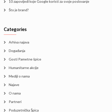
10 zapovijedi koje Google koristi za svoje poslovanje
Što je brand?
Categories
Arhiva najava
Događanja
Gosti Pametne špice
Humanitarne akcije
Mediji o nama
Najave
O nama
Partneri
Poduzetnička Špica