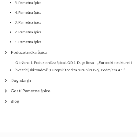
5. Pametna špica
4. Pametna špica
3. Pametna špica
2. Pametna špica
1. Pametna špica
Poduzetnička Špica
Održana 1. Poduzetnička špica LOD 1: Duga Resa – „Europski strukturni i
investicijski fondovi”; Europski fond za ruralni razvoj, Podmjera 4.1.”
Događanja
Gosti Pametne špice
Blog