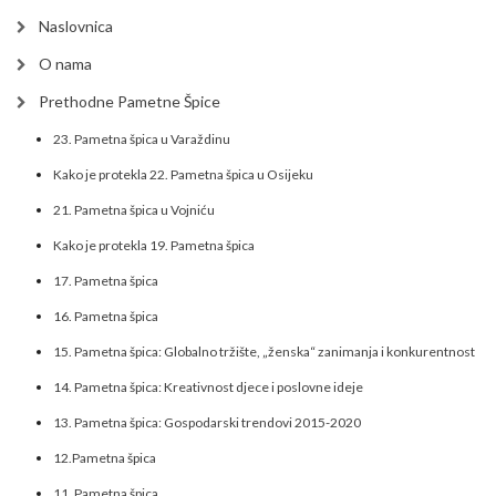
Naslovnica
O nama
Prethodne Pametne Špice
23. Pametna špica u Varaždinu
Kako je protekla 22. Pametna špica u Osijeku
21. Pametna špica u Vojniću
Kako je protekla 19. Pametna špica
17. Pametna špica
16. Pametna špica
15. Pametna špica: Globalno tržište, „ženska“ zanimanja i konkurentnost
14. Pametna špica: Kreativnost djece i poslovne ideje
13. Pametna špica: Gospodarski trendovi 2015-2020
12.Pametna špica
11. Pametna špica