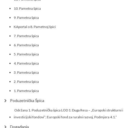
10. Pametna špica
9. Pametna špica
KAportal o 8. Pametnoj špici
7. Pametna špica
6. Pametna špica
5. Pametna špica
4. Pametna špica
3. Pametna špica
2. Pametna špica
1. Pametna špica
Poduzetnička Špica
Održana 1. Poduzetnička špica LOD 1: Duga Resa – „Europski strukturni i
investicijski fondovi”; Europski fond za ruralni razvoj, Podmjera 4.1.”
Događanja