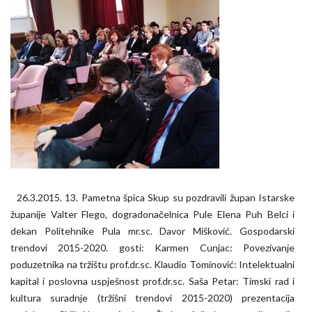
26.3.2015. 13. Pametna špica Skup su pozdravili župan Istarske
županije Valter Flego, dogradonačelnica Pule Elena Puh Belci i
dekan Politehnike Pula mr.sc. Davor Mišković. Gospodarski
trendovi 2015-2020. gosti: Karmen Cunjac: Povezivanje
poduzetnika na tržištu prof.dr.sc. Klaudio Tominović: Intelektualni
kapital i poslovna uspješnost prof.dr.sc. Saša Petar: Timski rad i
kultura suradnje (tržišni trendovi 2015-2020) prezentacija