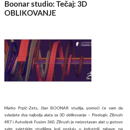
Boonar studio: Tečaj: 3D
OBLIKOVANJE
Marko Prpić-Zets, član BOONAR studija, pomoći će vam da
svladate dva najbolja alata za 3D oblikovanje – Pixologic ZBrush
4R7 i Autodesk Fusion 360. ZBrush je neizostavan alat u gotovo
svim svjetskim studijima koji posluju u industriji zabave, na