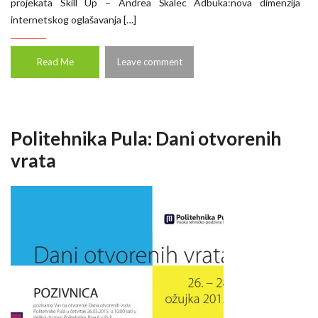
projekata Skill Up – Andrea Škalec Adbuka:nova dimenzija
internetskog oglašavanja […]
Read Me
Leave comment
Politehnika Pula: Dani otvorenih
vrata