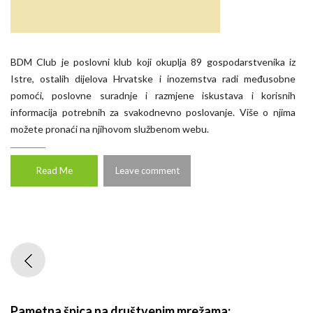
BDM Club je poslovni klub koji okuplja 89 gospodarstvenika iz
Istre, ostalih dijelova Hrvatske i inozemstva radi međusobne
pomoći, poslovne suradnje i razmjene iskustava i korisnih
informacija potrebnih za svakodnevno poslovanje. Više o njima
možete pronaći na njihovom službenom webu.
Read Me
Leave comment
Pametna špica na društvenim mrežama: