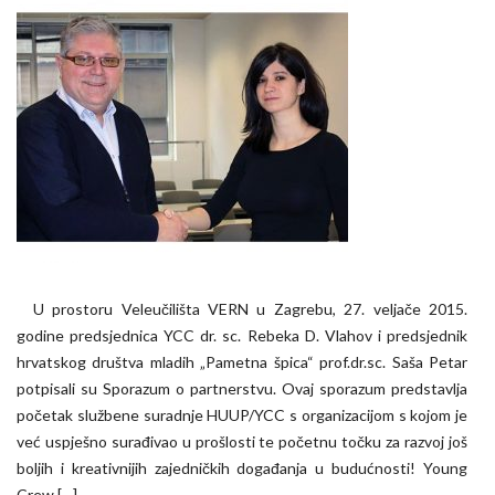
U prostoru Veleučilišta VERN u Zagrebu, 27. veljače 2015.
godine predsjednica YCC dr. sc. Rebeka D. Vlahov i predsjednik
hrvatskog društva mladih „Pametna špica“ prof.dr.sc. Saša Petar
potpisali su Sporazum o partnerstvu. Ovaj sporazum predstavlja
početak službene suradnje HUUP/YCC s organizacijom s kojom je
već uspješno surađivao u prošlosti te početnu točku za razvoj još
boljih i kreativnijih zajedničkih događanja u budućnosti! Young
Crew […]