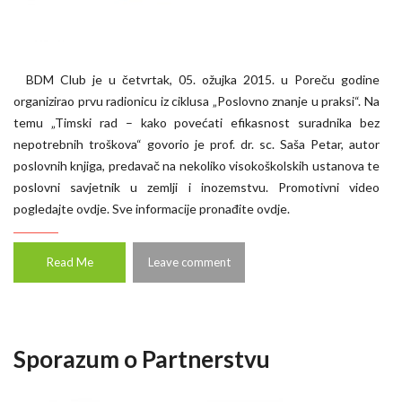
BDM Club je u četvrtak, 05. ožujka 2015. u Poreču godine
organizirao prvu radionicu iz ciklusa „Poslovno znanje u praksi“. Na
temu „Timski rad – kako povećati efikasnost suradnika bez
nepotrebnih troškova“ govorio je prof. dr. sc. Saša Petar, autor
poslovnih knjiga, predavač na nekoliko visokoškolskih ustanova te
poslovni savjetnik u zemlji i inozemstvu. Promotivni video
pogledajte ovdje. Sve informacije pronađite ovdje.
Read Me
Leave comment
Sporazum o Partnerstvu