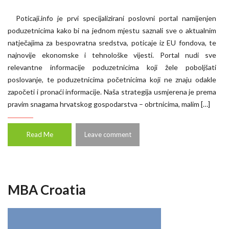
Poticaji.info je prvi specijalizirani poslovni portal namijenjen
poduzetnicima kako bi na jednom mjestu saznali sve o aktualnim
natječajima za bespovratna sredstva, poticaje iz EU fondova, te
najnovije ekonomske i tehnološke vijesti. Portal nudi sve
relevantne informacije poduzetnicima koji žele poboljšati
poslovanje, te poduzetnicima početnicima koji ne znaju odakle
započeti i pronaći informacije. Naša strategija usmjerena je prema
pravim snagama hrvatskog gospodarstva – obrtnicima, malim […]
Read Me
Leave comment
MBA Croatia