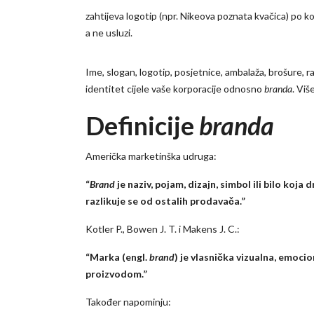
zahtijeva logotip (npr. Nikeova poznata kvačica) po k
a ne usluzi.
Ime, slogan, logotip, posjetnice, ambalaža, brošure, r
identitet cijele vaše korporacije odnosno
branda
. Viš
Definicije
branda
Američka marketinška udruga:
“
Brand
je naziv, pojam, dizajn, simbol ili bilo koja
razlikuje se od ostalih prodavača.”
Kotler P., Bowen J. T. i Makens J. C.:
“Marka (engl.
brand
) je vlasnička vizualna, emocio
proizvodom.”
Također napominju: