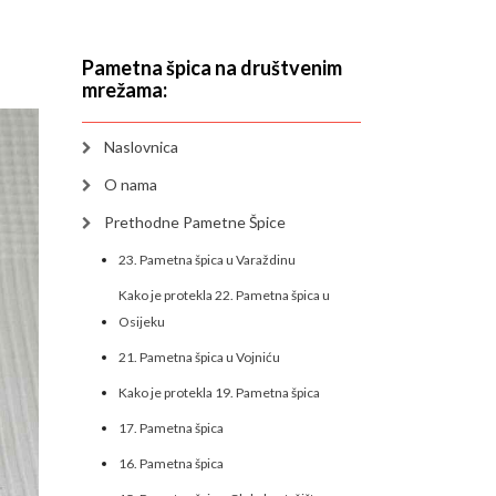
Pametna špica na društvenim
mrežama:
Naslovnica
O nama
Prethodne Pametne Špice
23. Pametna špica u Varaždinu
Kako je protekla 22. Pametna špica u
Osijeku
21. Pametna špica u Vojniću
Kako je protekla 19. Pametna špica
17. Pametna špica
16. Pametna špica