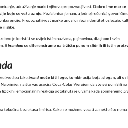
niranje, udruživanje marki i njihovu prepoznatljivost.
Dobro ime marke
ije koje se vežu uz nju.
Pozicioniranje nam, u jednoj rečenici, govori čim
konkurencije. Prepoznatljivost marke unosi u njezin identitet osjećaje, kult
ili slike.
trebno je koristiti se uvijek istim nazivima, pojmovima, dizajnom i svim
om.
S
brandom
se diferenciramo na tržištu punom sličnih ili istih proiz
nda
proizvod pa tako
brand
može biti logo, kombinacija boja, slogan, ali os
Na primjer, na što vas asocira Coca-Cola? Vjerujem da ste svi pomislili na
ja fizičkih i emocionalnih reakcija potaknuta je u vama kada spomenemo
br
na tekućina bez okusa i mirisa. Kako se možemo vezati za nešto što nema 