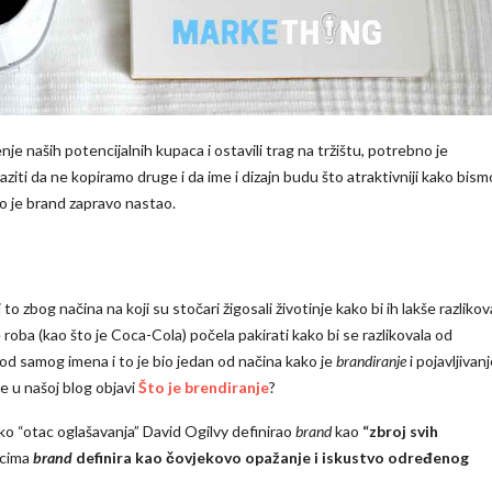
je naših potencijalnih kupaca i ostavili trag na tržištu, potrebno je
ziti da ne kopiramo druge i da ime i dizajn budu što atraktivniji kako bism
ko je brand zapravo nastao.
to zbog načina na koji su stočari žigosali životinje kako bi ih lakše razlikovali
 roba (kao što je Coca-Cola) počela pakirati kako bi se razlikovala od
 od samog imena i to je bio jedan od načina kako je
brandiranje
i pojavljivan
e u našoj blog objavi
Što je brendiranje
?
tako “otac oglašavanja” David Ogilvy definirao
brand
kao
“zbroj svih
icima
brand
definira kao čovjekovo opažanje i iskustvo određenog