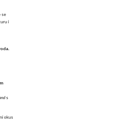
e se
uru i
voda.
im
and
s
ni okus