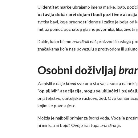
U identitet marke ubrajamo imena marke, logo, pozicio
ostavlja dobar prvi dojam i budi pozitivne asocijac
tvrtka bavi, koje prednosti donosi i zašto je bolja od 
mit uz pomoć poznatog glasnogovornika, lika, životinje 
Dakle, kako bismo
brandirali
naš proizvod ili uslugu po
značajkama koje nas povezuju s proizvodom ili uslug
Osobni doživljaj
bra
Zamislite da je
brand
sve ono što vas asocira na neki 
“opipljivih” asocijacija, mogu se uključiti i osjećaji.
prijateljstvo, obiteljske ručkove, žeđ. Ova kombinaci
kojim se povezujete.
Možda je najbolji primjer za
brand
voda. Voda je prozir
ni miris, a ni boju? Ovdje nastupa
brandiranje
.