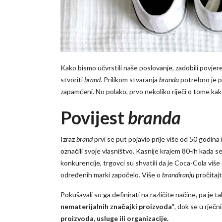
Kako bismo učvrstili naše poslovanje, zadobili povjeren
stvoriti
brand
. Prilikom stvaranja
branda
potrebno je pa
zapamćeni. No polako, prvo nekoliko riječi o tome ka
Povijest
branda
Izraz
brand
prvi se put pojavio prije više od 50 godina i 
označili svoje vlasništvo. Kasnije krajem 80-ih kada se
konkurencije, trgovci su shvatili da je Coca-Cola više
određenih marki započelo. Više o
brandiranju
pročitajt
Pokušavali su ga definirati na različite načine, pa je 
nematerijalnih značajki proizvoda”
, dok se u rječn
proizvoda, usluge ili organizacije.