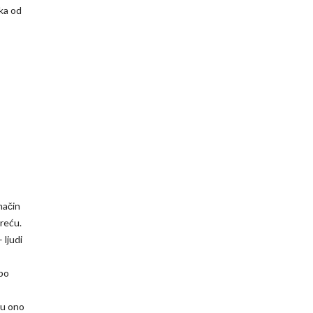
ka od
 način
sreću.
 ljudi
 po
 u ono