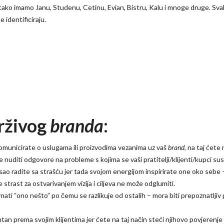
tako imamo Janu, Studenu, Cetinu, Evian, Bistru, Kalu i mnoge druge. Sva
e identificiraju.
drživog
branda
:
komunicirate o uslugama ili proizvodima vezanima uz vaš
brand
, na taj ćete
e nuditi odgovore na probleme s kojima se vaši pratitelji/klijenti/kupci su
sao radite sa strašću jer tada svojom energijom inspirirate one oko sebe –
e strast za ostvarivanjem vizija i ciljeva ne može odglumiti.
mati “ono nešto” po čemu se razlikuje od ostalih – mora biti prepoznatljiv
tan prema svojim klijentima jer ćete na taj način steći njihovo povjerenje