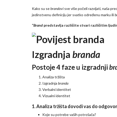
Kako su se
brandovi
sve više počeli razvijati, naša p
jedinstvenu definiciju jer svatko određenu marku ili
b
“
Brand
predstavlja različite stvari različitim ljudi
Izgradnja
branda
Postoje 4 faze u izgradnji
br
Analiza tržišta
Izgradnja
branda
Verbalni identitet
Vizualni identitet
1. Analiza tržišta dovodi vas do odgovor
Koje su potrebe vaših potrošača?