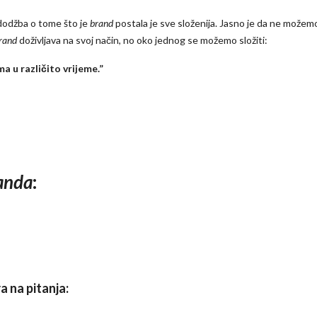
redodžba o tome što je
brand
postala je sve složenija. Jasno je da ne možemo
rand
doživljava na svoj način, no oko jednog se možemo složiti:
ma u različito vrijeme.”
anda
:
a na pitanja: