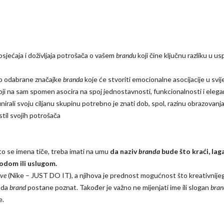
 osjećaja i doživljaja potrošača o vašem
brandu
koji čine ključnu razliku u u
 odabrane značajke
branda
koje će stvoriti emocionalne asocijacije u svij
koji na sam spomen asocira na spoj jednostavnosti, funkcionalnosti i elega
nirali svoju ciljanu skupinu potrebno je znati dob, spol, razinu obrazovanja
 stil svojih potrošača
to se imena tiče, treba imati na umu
da naziv
branda
bude što kraći, lag
vodom ili uslugom.
ve
(Nike – JUST DO IT), a njihova je prednost mogućnost što kreativnije
ada
brand
postane poznat. Također je važno ne mijenjati ime ili slogan
bran
e.