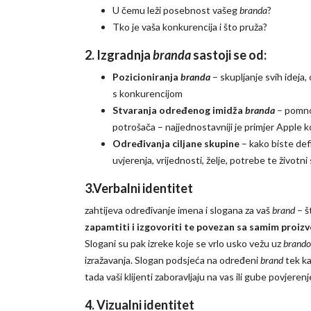
U čemu leži posebnost vašeg
branda
?
Tko je vaša konkurencija i što pruža?
2. Izgradnja
branda
sastoji se od:
Pozicioniranja
branda
– skupljanje svih ideja,
s konkurencijom
Stvaranja određenog imidža
branda
– pomno
potrošača – najjednostavniji je primjer Apple 
Određivanja ciljane skupine
– kako biste defi
uvjerenja, vrijednosti, želje, potrebe te životni
3.Verbalni identitet
zahtijeva određivanje imena i slogana za vaš
brand
– š
zapamtiti i izgovoriti te povezan sa samim proiz
Slogani su pak izreke koje se vrlo usko vežu uz
brando
izražavanja. Slogan podsjeća na određeni
brand
tek k
tada vaši klijenti zaboravljaju na vas ili gube povjerenj
4. Vizualni identitet