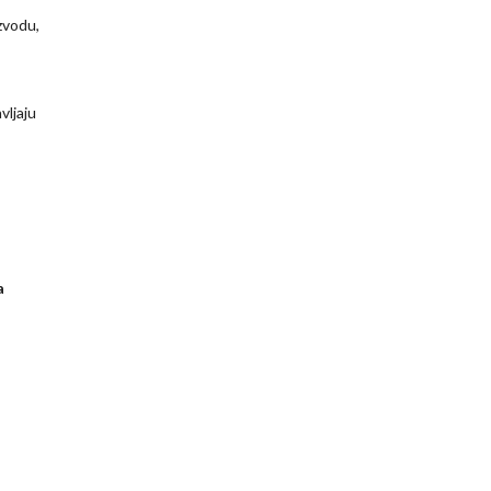
izvodu,
vljaju
a