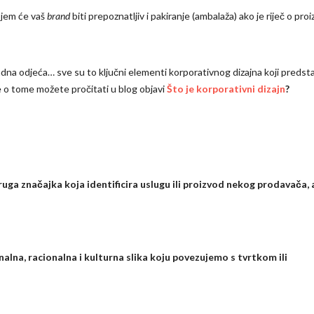
ojem će vaš
brand
biti prepoznatljiv i pakiranje (ambalaža) ako je riječ o pro
adna odjeća… sve su to ključni elementi korporativnog dizajna koji predsta
e o tome možete pročitati u blog objavi
Što je korporativni dizajn
?
 druga značajka koja identificira uslugu ili proizvod nekog prodavača, 
nalna, racionalna i kulturna slika koju povezujemo s tvrtkom ili