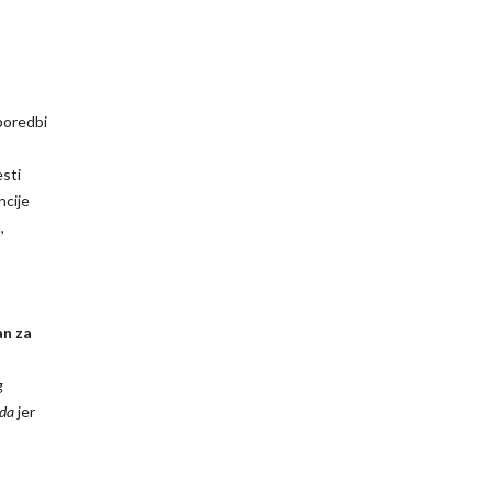
sporedbi
esti
ncije
,
an za
g
da
jer