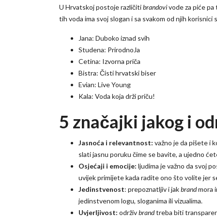
U Hrvatskoj postoje različiti
brandovi
vode za piće pa 
tih voda ima svoj slogan i sa svakom od njih korisnici s
Jana: Duboko iznad svih
Studena: PrirodnoJa
Cetina: Izvorna priča
Bistra: Čisti hrvatski biser
Evian: Live Young
Kala: Voda koja drži priču!
5 značajki jakog i o
Jasnoća i relevantnost:
važno je da pišete i 
slati jasnu poruku čime se bavite, a ujedno ćet
Osjećaji i emocije:
ljudima je važno da svoj po
uvijek primijete kada radite ono što volite jer s
Jedinstvenost
: prepoznatljiv i jak
brand
mora i
jedinstvenom logu, sloganima ili vizualima.
Uvjerljivost:
održiv
brand
treba biti transparen