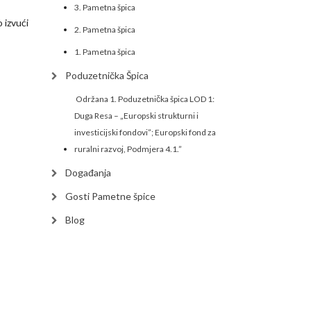
3. Pametna špica
 izvući
2. Pametna špica
1. Pametna špica
Poduzetnička Špica
Održana 1. Poduzetnička špica LOD 1:
Duga Resa – „Europski strukturni i
investicijski fondovi”; Europski fond za
ruralni razvoj, Podmjera 4.1.”
Događanja
Gosti Pametne špice
Blog