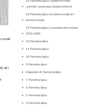
15. Pametna špica: Globalno tržište,
„ženska“ zanimanja i konkurentnost
14. Pametna špica: Kreativnost djece i
poslovne ideje
13. Pametna špica: Gospodarski trendovi
2015-2020
o ostali
12.Pametna špica
11. Pametna špica
10. Pametna špica
9. Pametna špica
, ali i
KAportal o 8. Pametnoj špici
je
7. Pametna špica
6. Pametna špica
5. Pametna špica
4. Pametna špica