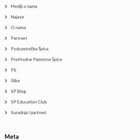
Mediji o nama
Najave
O nama
Partneri
Poduzetnička Špica
Prethodne Pametne Špice
PS
Slike
SP Blog
SP Education Club
Suradnja i partneri
Meta