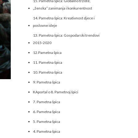
15. Pametna špica: Globalno tržište,
„ženska“ zanimanja i konkurentnost
14. Pametna špica: Kreativnost djece i
poslovne ideje
13. Pametna špica: Gospodarski trendovi
2015-2020
12.Pametna špica
11. Pametna špica
10. Pametna špica
9. Pametna špica
KAportal o 8. Pametnoj špici
7. Pametna špica
6. Pametna špica
5. Pametna špica
4. Pametna špica