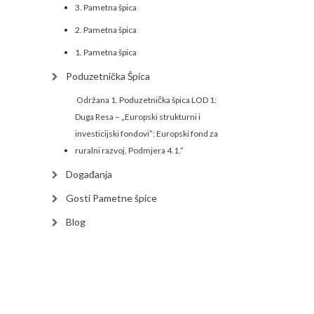
3. Pametna špica
2. Pametna špica
1. Pametna špica
Poduzetnička Špica
Održana 1. Poduzetnička špica LOD 1:
Duga Resa – „Europski strukturni i
investicijski fondovi”; Europski fond za
ruralni razvoj, Podmjera 4.1.”
Događanja
Gosti Pametne špice
Blog