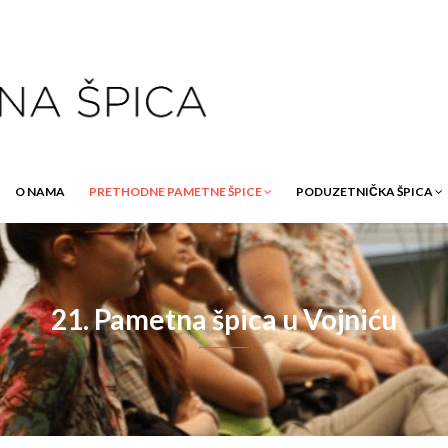
O NAMA
PRETHODNE PAMETNE ŠPICE
PODUZETNIČKA ŠPICA
21. Pametna špica u Vojniću