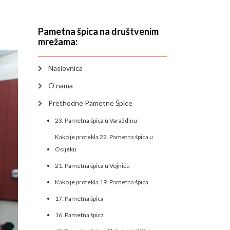
Pametna špica na društvenim
mrežama:
Naslovnica
O nama
Prethodne Pametne Špice
23. Pametna špica u Varaždinu
Kako je protekla 22. Pametna špica u
Osijeku
21. Pametna špica u Vojniću
Kako je protekla 19. Pametna špica
17. Pametna špica
16. Pametna špica