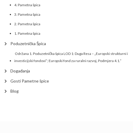
4. Pametna špica
3. Pametna špica
2. Pametna špica
1. Pametna špica
Poduzetnička Špica
Održana 1. Poduzetnička špica LOD 1: Duga Resa – „Europski strukturni i
investicijski fondovi”; Europski fond za ruralni razvoj, Podmjera 4.1.”
Događanja
Gosti Pametne špice
Blog