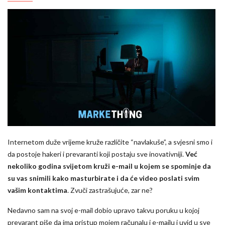
Internetom duže vrijeme kruže različite “navlakuše”, a svjesni smo i
da postoje hakeri i prevaranti koji postaju sve inovativniji.
Već
nekoliko godina svijetom kruži e-mail u kojem se spominje da
su vas snimili kako masturbirate i da će video poslati svim
vašim kontaktima
. Zvuči zastrašujuće, zar ne?
Nedavno sam na svoj e-mail dobio upravo takvu poruku u kojoj
prevarant piše da ima pristup mojem računalu i e-mailu i uvid u sve