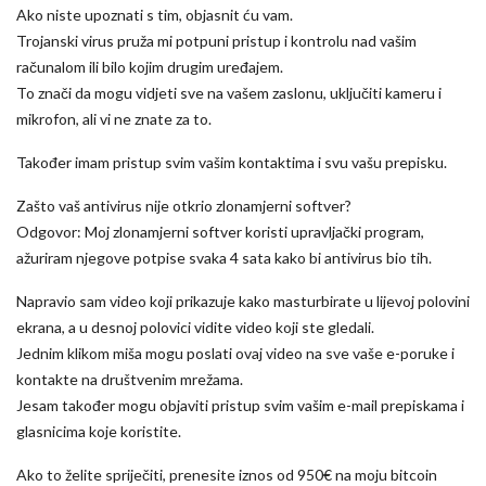
Ako niste upoznati s tim, objasnit ću vam.
Trojanski virus pruža mi potpuni pristup i kontrolu nad vašim
računalom ili bilo kojim drugim uređajem.
To znači da mogu vidjeti sve na vašem zaslonu, uključiti kameru i
mikrofon, ali vi ne znate za to.
Također imam pristup svim vašim kontaktima i svu vašu prepisku.
Zašto vaš antivirus nije otkrio zlonamjerni softver?
Odgovor: Moj zlonamjerni softver koristi upravljački program,
ažuriram njegove potpise svaka 4 sata kako bi antivirus bio tih.
Napravio sam video koji prikazuje kako masturbirate u lijevoj polovini
ekrana, a u desnoj polovici vidite video koji ste gledali.
Jednim klikom miša mogu poslati ovaj video na sve vaše e-poruke i
kontakte na društvenim mrežama.
Jesam također mogu objaviti pristup svim vašim e-mail prepiskama i
glasnicima koje koristite.
Ako to želite spriječiti, prenesite iznos od 950€ na moju bitcoin