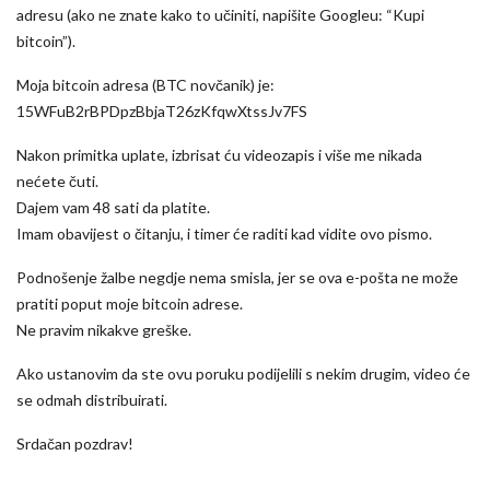
adresu (ako ne znate kako to učiniti, napišite Googleu: “Kupi
bitcoin”).
Moja bitcoin adresa (BTC novčanik) je:
15WFuB2rBPDpzBbjaT26zKfqwXtssJv7FS
Nakon primitka uplate, izbrisat ću videozapis i više me nikada
nećete čuti.
Dajem vam 48 sati da platite.
Imam obavijest o čitanju, i timer će raditi kad vidite ovo pismo.
Podnošenje žalbe negdje nema smisla, jer se ova e-pošta ne može
pratiti poput moje bitcoin adrese.
Ne pravim nikakve greške.
Ako ustanovim da ste ovu poruku podijelili s nekim drugim, video će
se odmah distribuirati.
Srdačan pozdrav!